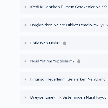
Ders İçeriği
Kredi Kullanırken Bilmem Gerekenler Neler?
Neler Öğrendik? (Kartlarımı Nasıl Kullanmalıyım?
Ders İçeriği
Borçlanırken Nelere Dikkat Etmeliyim? İyi B
Neler Öğrendik? (Kredi Kullanırken Bilmem Gerek
Ders İçeriği
Enflasyon Nedir?
Neler Öğrendik? (Borçlanırken nelere dikkat etme
Ders İçeriği
Nasıl Yatırım Yapabilirim?
Neler Öğrendik (Enflasyon Nedir?)
Ders İçeriği
Finansal Hedeflerimi Belirlerken Ne Yapmal
Neler Öğrendik? (Nasıl Yatırım Yapabilirim?)
Ders İçeriği
Bireysel Emeklilik Sisteminden Nasıl Faydal
Neler Öğrendik? (Finansal Hedeflerimi Belirlerk