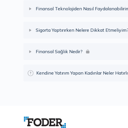
Ders İçeriği
Finansal Teknolojiden Nasıl Faydalanabiliri
Neler Öğrendik? (Bireysel Emeklilik Sistemi’nden
Ders İçeriği
Sigorta Yaptırırken Nelere Dikkat Etmeliyim
Neler Öğrendik? (Finansal Teknolojiden Nasıl Fa
Ders İçeriği
Finansal Sağlık Nedir?
Neler Öğrendik? (Sigorta Yaptırırken Nelere Dik
Ders İçeriği
Kendine Yatırım Yapan Kadınlar Neler Hatırl
Neler Öğrendik? (Finansal Sağlık Nedir?)