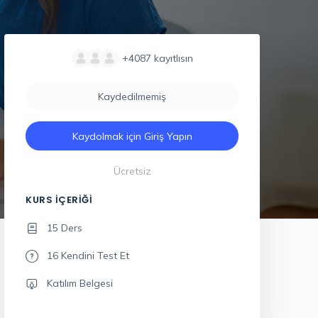
+4087
kayıtlısın
Kaydedilmemiş
Kaydolmak için Giriş Yapın
Ücretsiz
KURS İÇERIĞI
15 Ders
16 Kendini Test Et
Katılım Belgesi