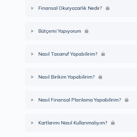
Finansal Okuryazarlık Nedir?
Ders İçeriği
Bütçemi Yapıyorum
Neler Öğrendik? (Finansal Okuryazarlık Nedir)
Ders İçeriği
Nasıl Tasarruf Yapabilirim?
Neler Öğrendik? (Bütçemi Yapıyorum)
Ders İçeriği
Nasıl Birikim Yapabilirim?
Neler Öğrendik? (Nasıl Tasarruf Yapabilirim?)
Ders İçeriği
Nasıl Finansal Planlama Yapabilirim?
Neler Öğrendik? (Nasıl Birikim Yapabilirim?)
Ders İçeriği
Kartlarımı Nasıl Kullanmalıyım?
Neler Öğrendik? (Nasıl Finansal Planlama Yapabi