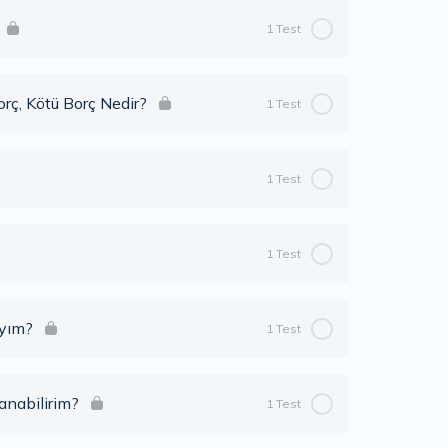
1 Test
)
orç, Kötü Borç Nedir?
1 Test
enler Neler?)
1 Test
liyim? İyi borç, kötü borç nedir?)
1 Test
ıyım?
1 Test
anabilirim?
1 Test
en Ne Yapmalıyım?)